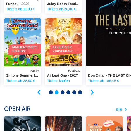
Funbox - 2026
Juicy Beats Festival - 2027
Tickets ab 11,00 €
Tickets ab 20,00 €
 2026
SSBIER-PROBE TOUR 2026
Simone Sommerland - Kinder-Mitmach-Konzert
Airbeat One 2027
FAMILIENTICKETS
EXKLUSIVER
SICHERN!
VORVERKAUF
Family
Festivals
Simone Sommerland - Kinder-Mitmach-Konzert
Airbeat One - 2027
Don Omar - THE LAST KI
Tickets ab 38,90 €
Tickets kaufen
Tickets ab 106,45 €
OPEN AIR
alle
Tream - ZUR WEISSBIER-PROBE TOUR 2026
Pyronale - Feuerwerk-World-Championat 202
Maite Kelly - Summerfee
In