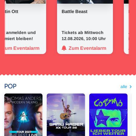
Ott
Battle Beast
Don Oma
nmelden und
Tickets ab Mittwoch
Jetzt an
rt bleiben!
12.08.2026, 10:00 Uhr
informiert
Eventalarm
Zum Eventalarm
Zum 
POP
alle
Thomas Anders - The Best Live
Samu Haber - XX Tour 2026
Cosmó - Lieber tour ich 
Ca