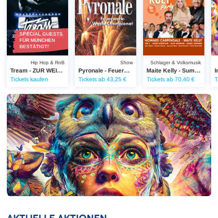
SPECIAL GUESTS
FÜR MÜNCHEN
BESTÄTIGT!
Hip Hop & RnB
Show
Schlager & Volksmusik
Tream - ZUR WEISSBIER-PROBE TOUR 2026
Pyronale - Feuerwerk-World-Championat 2026
Maite Kelly - Summerfeelings - Das Gronau Open Air
I
Tickets kaufen
Tickets ab 43,25 €
Tickets ab 70,40 €
T