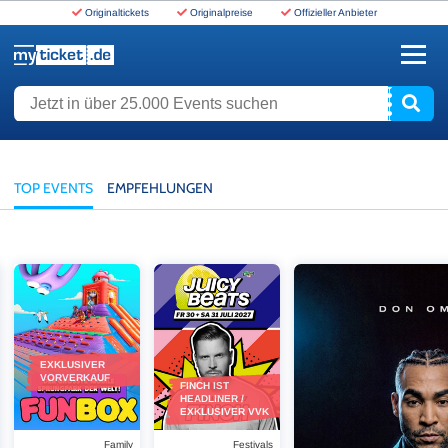
Originaltickets
Originalpreise
Offizieller Anbieter
www.myticket.de
Jetzt in über 25.000 Events suchen
TOP EVENTS
EMPFEHLUNGEN
 Europe
Funbox - 2026
Juicy Beats Festival - 2027
Don Omar - THE LAST 
EXKLUSIVER
VORVERKAUF
FINCH IST
HEADLINER /
EXKLUSIVER VVK
Family
Festivals