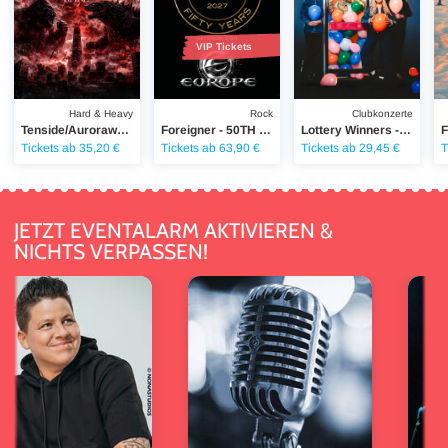
VIP Tickets
Hard & Heavy
Rock
Clubkonzerte
Tenside/Aurorawave - Devour the Dark across Europe
Foreigner - 50TH ANNIVERSARY TOUR
Lottery Winners - Live 2026
Tickets ab 35,20 €
Tickets ab 63,90 €
Tickets ab 29,45 €
T
JETZT EVENTALARM AKTIVIEREN &
NICHTS VERPASSEN!
tt
Battle Beast
Don Omar