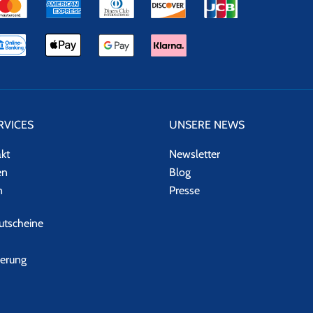
RVICES
UNSERE NEWS
akt
Newsletter
en
Blog
n
Presse
tscheine
herung