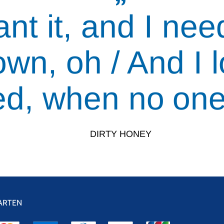
nt it, and I need
own, oh / And I 
ed, when no one
DIRTY HONEY
ARTEN