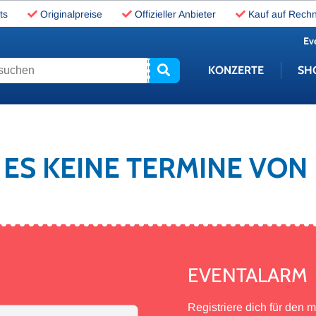
ts
Originalpreise
Offizieller Anbieter
Kauf auf Rech
Ev
uchen
KONZERTE
SH
T ES KEINE TERMINE VON
EVENTALARM
Registriere dich für den 