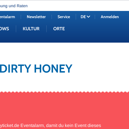
nung und Raten
entalarm
Newsletter
Service
Anmelden
DE
OWS
KULTUR
ORTE
 DIRTY HONEY
myticket.de Eventalarm, damit du kein Event dieses