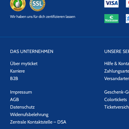
eKomi
SSL
Wir haben uns für dich zertifizieren lassen
Datensicherheit
DAS UNTERNEHMEN
UNSERE SE
Über myticket
Hilfe & Kont
Karriere
Zahlungsart
B2B
Versandarte
Impressum
Geschenk-Gu
AGB
Colortickets
Datenschutz
Ticketversic
Widerrufsbelehrung
Zentrale Kontaktstelle – DSA