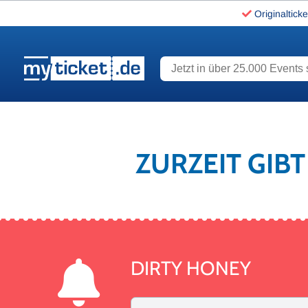
Originalticke
Jetzt in über 25.000 Events s
www.myticket.de
ZURZEIT GIB
DIRTY HONEY