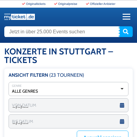
Originaltickets
Originalpreise
Offizieller Anbieter
www.myticket.de
Jetzt in über 25.000 Events suchen
KONZERTE IN STUTTGART –
TICKETS
ANSICHT FILTERN
(23
TOURNEEN
)
GENRE
ALLE GENRES
VON DATUM
BIS DATUM