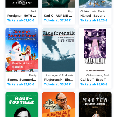
Rock
Pop
Clubkonzerte, Electronic Music
Foreigner - 50TH ANNIVERSARY TOUR
Kati K - AUF DIE LIEBE TOUR 2027
Hänsel - Bevor-er-Fame-war-Tour
Tickets ab 63,90 €
Tickets ab 37,70 €
Tickets ab 28,20 €
Simone Sommerland - Das große Weihnachtssingen
Flugforensik - Ein Absturz und seine Geschic
Call it off - Eras Tou
Familientickets
sichern!
Family
Lesungen & Podcasts
Clubkonzerte, Rock
Simone Sommerland - Das große Weihnachtssingen
Flugforensik - Ein Absturz und seine Geschichte - LIVE 2026
Call it off - Eras Tour goes poppunk - Germany 2026
Tickets ab 32,90 €
Tickets ab 33,70 €
Tickets ab 28,00 €
Lars Eidinger - Hauspostille
Heinz Erhardt Projekt - HEINZ ERHARDT „Au
Marten - Immer Leben 