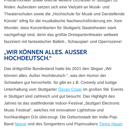
finden. Außerdem setzen sich eine Vielzahl an Musik- und
Theaterschulen sowie die „Hochschule für Musik und Darstellende
Künste“ eifrig für die musikalische Nachwuchsförderung ein. Kein
Wunder, dass Konzertkarten für Stuttgarts Staatstheater stark
nachgefragt sind, denn das größte Dreispartentheater weltweit
fasziniert mit fantastischer Ballett-, Schauspiel- und Opernszene!
„WIR KÖNNEN ALLES. AUSSER H
OCHDEUTSCH.“
Das drittgrößte Bundesland hatte bis 2021 den Slogan „Wir
können alles. Außer Hochdeutsch.“, was den Humor der
Schwaben gut hervorhebt. So gibt es z.B. Comedy und lustige
Unterhaltung vom Stuttgarter
Özcan Cosar
im großen Stil. Events
in Stuttgart sind zahlreich und gut besucht. Das Highlight des
Jahres ist das stattfindende Indoor-Festival „Stuttgart Electronic
Music Festival“, welches mit innovativer Lightshow und
hochkarätigen DJs überzeugt. Die Geburtsstadt der Indie-Pop-
Band
Neeve
und des Songwriters und Popmusikers
Tiemo Hauer