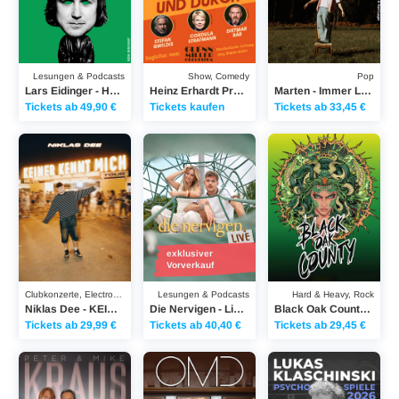
Lesungen & Podcasts
Show, Comedy
Pop
Lars Eidinger - Hauspostille
Heinz Erhardt Projekt - HEINZ ERHARDT „Augen auf und durch“
Marten - Immer Leben Tour 2026
Tickets ab 49,90 €
Tickets kaufen
Tickets ab 33,45 €
Niklas Dee - KEINER KENNT MICH TOUR 2026
Die Nervigen - Live 2026
Black Oak County - Liv
exklusiver
Vorverkauf
Clubkonzerte, Electronic Music
Lesungen & Podcasts
Hard & Heavy, Rock
Niklas Dee - KEINER KENNT MICH TOUR 2026
Die Nervigen - Live 2026
Black Oak County - Live 2026
Tickets ab 29,99 €
Tickets ab 40,40 €
Tickets ab 29,45 €
Peter Kraus - Mit Herz & Rock´n´Roll im Blut
OMD - OMD’s Summer of Hits
Lukas Klaschinski - Ps