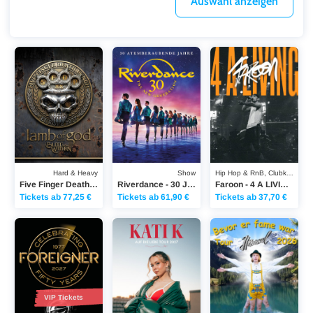
Auswahl anzeigen
Five Finger Death Punch - 20th Anniversary World Tour
Riverdance - 30 Jahre RIVERDANCE
Faroon - 4 A LIVING 
Hard & Heavy
Show
Hip Hop & RnB, Clubkonzerte
Five Finger Death Punch - 20th Anniversary World Tour
Riverdance - 30 Jahre RIVERDANCE
Faroon - 4 A LIVING TOUR 2026
Tickets ab 77,25 €
Tickets ab 61,90 €
Tickets ab 37,70 €
Foreigner - 50TH ANNIVERSARY TOUR
Kati K - AUF DIE LIEBE TOUR 2027
Hänsel - Bevor-er-Fam
VIP Tickets