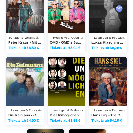
Schlager & Volksmusik, Rock
Rock & Pop, Open Air
Lesungen & Podcasts
Peter Kraus - Mit Herz & Rock´n´Roll im Blut
OMD - OMD’s Summer of Hits
Lukas Klaschinski - PsychoSpiele 2026
Tickets ab 56,80 €
Tickets ab 63,04 €
Tickets ab 39,20 €
Die Reimanns - SABBELSTUNDE MIT MANU & KONNY
Die Unmöglichen - Szenische Lesung
Hans Sigl - The Chris
Lesungen & Podcasts
Lesungen & Podcasts
Lesungen & Podcasts
Die Reimanns - SABBELSTUNDE MIT MANU & KONNY
Die Unmöglichen - Szenische Lesung
Hans Sigl - The Christmas Show
Tickets ab 34,90 €
Tickets ab 61,55 €
Tickets ab 54,15 €
Maite Kelly - Unverschämt Kelly
Staubkind - Weil wir Träumer sind 