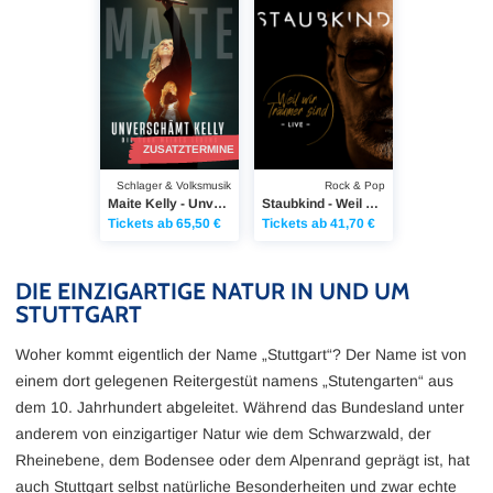
ZUSATZTERMINE
Schlager & Volksmusik
Rock & Pop
Maite Kelly - Unverschämt Kelly
Staubkind - Weil wir Träumer sind - Live
Tickets ab 65,50 €
Tickets ab 41,70 €
DIE EINZIGARTIGE NATUR IN UND UM
STUTTGART
Woher kommt eigentlich der Name „Stuttgart“? Der Name ist von
einem dort gelegenen Reitergestüt namens „Stutengarten“ aus
dem 10. Jahrhundert abgeleitet. Während das Bundesland unter
Immer und überall informiert
👉
anderem von einzigartiger Natur wie dem Schwarzwald, der
bleiben!
Rheinebene, dem Bodensee oder dem Alpenrand geprägt ist, hat
auch Stuttgart selbst natürliche Besonderheiten und zwar echte