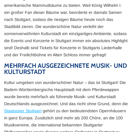
amerikanische Mammutbäume zu bieten. Weil König Wilhelm I.
NEWSLETTER ABO
ein großer Fan dieser Bäume war, beorderte er damals Samen
nach Stuttgart, sodass die riesigen Bäume heute noch das
Registriere dich für den myticket.de Newsletter, um
Stadtbild zieren. Die wunderschöne Natur verleiht der
regelmäßig über Events, Aktionen und Gewinnspiele
informiert zu werden.
sonnenverwöhnten Kulturstadt ein einzigartiges Ambiente, sodass
die Events und Konzerte in Stuttgart immer ein absolutes Highlight
Vorname
Nachname
sind! Deshalb sind Tickets für Konzerte in Stuttgarts Liederhalle
und der Freilichtbühne im Alten Schloss immer gefragt!
MEHRFACH AUSGEZEICHNETE MUSIK- UND
E-Mail-Adresse
KULTURSTADT
Newsletter kostenlos abonnieren.
Kultur umgeben von wunderschöner Natur – das ist Stuttgart! Die
Badem-Württembergische Hauptstadt mit dem Pferdewappen
wurde bereits mehrfach als führende Musik- und Kulturstadt
Deutschlands ausgezeichnet. Und das nicht ohne Grund, denn die
Staatsoper Stuttgart
gehört zu den bedeutendsten Opernhäusern
in ganz Europa. Zusätzlich sind mehr als 200 Chöre, an die 100
Musikvereine, die international bekannten Stuttgarter
Philharmoniker sowie diverse weitere Orchester in Stuttgart zu