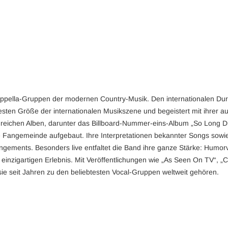
appella-Gruppen der modernen Country-Musik. Den internationalen Du
r festen Größe der internationalen Musikszene und begeistert mit ihr
lgreichen Alben, darunter das Billboard-Nummer-eins-Album „So Long Dix
 Fangemeinde aufgebaut. Ihre Interpretationen bekannter Songs sowie 
angements. Besonders live entfaltet die Band ihre ganze Stärke: Hu
inzigartigen Erlebnis. Mit Veröffentlichungen wie „As Seen On TV“, „
ie seit Jahren zu den beliebtesten Vocal-Gruppen weltweit gehören.