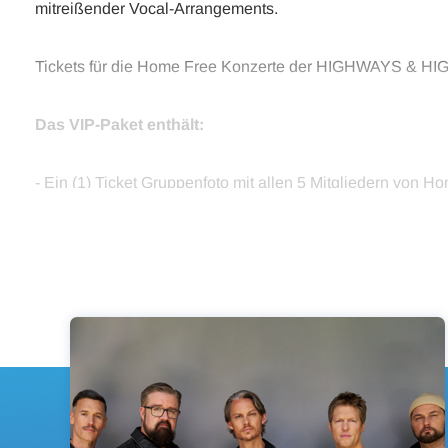
mitreißender Vocal-Arrangements.
Tickets für die Home Free Konzerte der HIGHWAYS & H
Das VIP-Paket enthält:
- Ein (1) Ticket Gruppenfoto mit allen 5 Mitgliedern von H
- Autogrammstunde mit Home Free (bitte nur ein (1) Gege
- Exklusive Performance eines (1) Songs mit Home Free
- Gruppen-Frage-und-Antwort-Runde mit Home Free
- Ein (1) exklusiver Home-Free-VIP Fanartikel
- Ein (1) VIP-Erinnerungs-Laminat & Lanyard
- Früher Einlass zum Veranstaltungsort
- Exklusives Merchandise Shopping