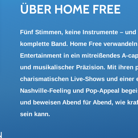
m gebuchten Package erhältst du i.d.R. 2-3 Tage vor dem Event 
ÜBER HOME FREE
he Nachsendung.
Fünf Stimmen, keine Instrumente – und 
komplette Band. Home Free verwandeln
Entertainment in ein mitreißendes A-cap
und musikalischer Präzision. Mit ihren 
charismatischen Live-Shows und einer 
Nashville-Feeling und Pop-Appeal begeis
und beweisen Abend für Abend, wie kra
sein kann.
N