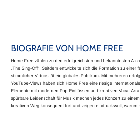
Santiana
Try Everything
BIOGRAFIE VON HOME FREE
Sea Shanty Medley - Extended Version
Home Free zählen zu den erfolgreichsten und bekanntesten A-c
„The Sing-Off“. Seitdem entwickelte sich die Formation zu eine
Wake Me Up
stimmlicher Virtuosität ein globales Publikum. Mit mehreren erfo
YouTube-Views haben sich Home Free eine riesige internationale
Elemente mit modernen Pop-Einflüssen und kreativen Vocal-Arr
spürbare Leidenschaft für Musik machen jedes Konzert zu einem e
kreativen Weg konsequent fort und zeigen eindrucksvoll, warum s