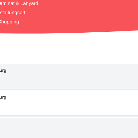
Laminat & Lanyard
staltungsort
 Shopping
urg
urg