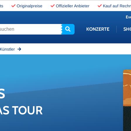
ts
Originalpreise
Offizieller Anbieter
Kauf auf Rech
Ev
uchen
KONZERTE
SH
Künstler
S
AS TOUR