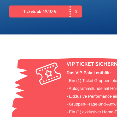
Tickets ab 49,10 €
VIP TICKET SICHERN
Das VIP-Paket enthält:
- Ein (1) Ticket Gruppenfot
- Autogrammstunde mit Home
- Exklusive Performance e
- Gruppen-Frage-und-Antw
- Ein (1) exklusiver Home-