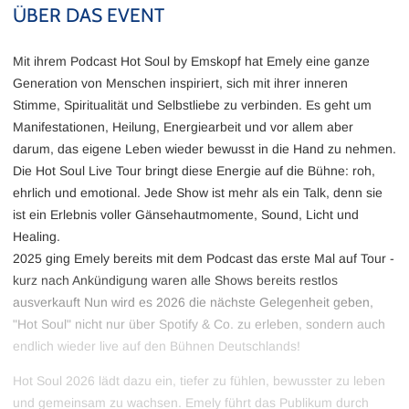
ÜBER DAS EVENT
Mit ihrem Podcast Hot Soul by Emskopf hat Emely eine ganze
Generation von Menschen inspiriert, sich mit ihrer inneren
Stimme, Spiritualität und Selbstliebe zu verbinden. Es geht um
Manifestationen, Heilung, Energiearbeit und vor allem aber
darum, das eigene Leben wieder bewusst in die Hand zu nehmen.
Die Hot Soul Live Tour bringt diese Energie auf die Bühne: roh,
ehrlich und emotional. Jede Show ist mehr als ein Talk, denn sie
ist ein Erlebnis voller Gänsehautmomente, Sound, Licht und
Healing.
2025 ging Emely bereits mit dem Podcast das erste Mal auf Tour -
kurz nach Ankündigung waren alle Shows bereits restlos
ausverkauft Nun wird es 2026 die nächste Gelegenheit geben,
"Hot Soul" nicht nur über Spotify & Co. zu erleben, sondern auch
endlich wieder live auf den Bühnen Deutschlands!
Hot Soul 2026 lädt dazu ein, tiefer zu fühlen, bewusster zu leben
und gemeinsam zu wachsen. Emely führt das Publikum durch