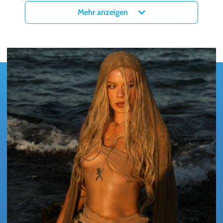
Themen wie Loslassen, Manifestieren und Selbstvertrauen mit der
Mehr anzeigen
Offenheit, Echtheit und Stärke, die ihre Community so liebt.
Tickets für HOT SOUL in Stuttgart, Hamburg, Köln und München
gibt es ab sofort im exklusiven Vorverkauf bei myticket.