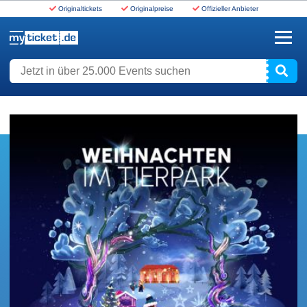
Originaltickets
Originalpreise
Offizieller Anbieter
www.myticket.de
Jetzt in über 25.000 Events suchen