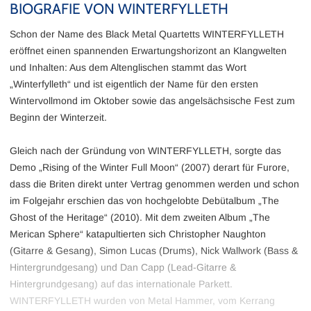
BIOGRAFIE VON WINTERFYLLETH
Schon der Name des Black Metal Quartetts WINTERFYLLETH
eröffnet einen spannenden Erwartungshorizont an Klangwelten
und Inhalten: Aus dem Altenglischen stammt das Wort
„Winterfylleth“ und ist eigentlich der Name für den ersten
Wintervollmond im Oktober sowie das angelsächsische Fest zum
Beginn der Winterzeit.
Gleich nach der Gründung von WINTERFYLLETH, sorgte das
Demo „Rising of the Winter Full Moon“ (2007) derart für Furore,
dass die Briten direkt unter Vertrag genommen werden und schon
im Folgejahr erschien das von hochgelobte Debütalbum „The
Ghost of the Heritage“ (2010). Mit dem zweiten Album „The
Merican Sphere“ katapultierten sich Christopher Naughton
(Gitarre & Gesang), Simon Lucas (Drums), Nick Wallwork (Bass &
Hintergrundgesang) und Dan Capp (Lead-Gitarre &
Hintergrundgesang) auf das internationale Parkett.
WINTERFYLLETH wurden von Metal Hammer, vom Kerrang