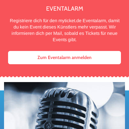
EVENTALARM
Registriere dich für den myticket.de Eventalarm, damit
du kein Event dieses Künstlers mehr verpasst. Wir
informieren dich per Mail, sobald es Tickets für neue
Events gibt.
Zum Eventalarm anmelden