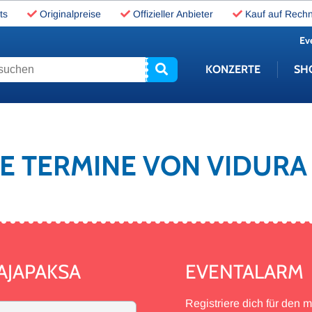
ts
Originalpreise
Offizieller Anbieter
Kauf auf Rech
Ev
uchen
KONZERTE
SH
INE TERMINE VON VIDUR
AJAPAKSA
EVENTALARM
Registriere dich für den 