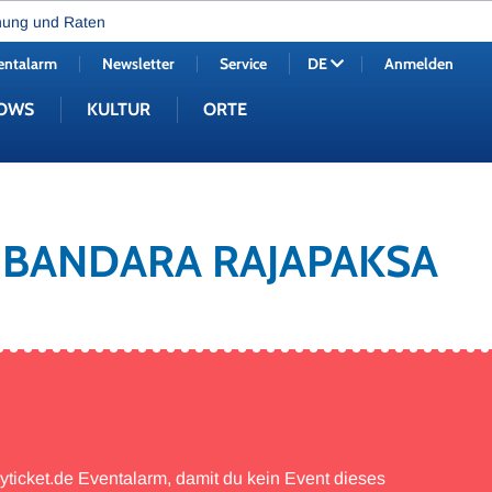
nung und Raten
entalarm
Newsletter
Service
Anmelden
DE
OWS
KULTUR
ORTE
A BANDARA RAJAPAKSA
myticket.de Eventalarm, damit du kein Event dieses