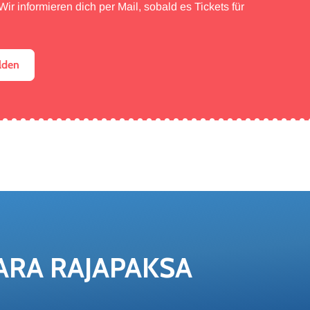
ir informieren dich per Mail, sobald es Tickets für
lden
RA RA­JA­PAK­SA