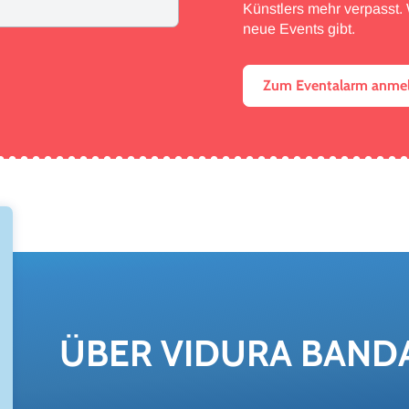
Künstlers mehr verpasst. W
neue Events gibt.
Zum Eventalarm anme
ÜBER VI­DU­RA BAND­A