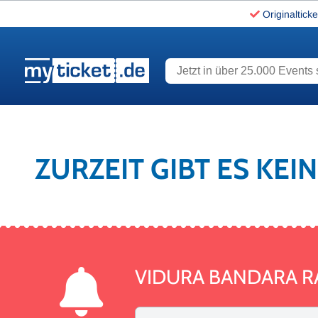
Originalticke
Jetzt in über 25.000 Events s
www.myticket.de
ZURZEIT GIBT ES KE
VIDURA BANDARA R