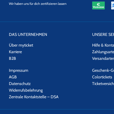
eKomi
SSL
Wir haben uns für dich zertifizieren lassen
Datensicherheit
DAS UNTERNEHMEN
UNSERE SE
Über myticket
Hilfe & Kont
Karriere
Zahlungsart
B2B
Versandarte
Impressum
Geschenk-Gu
AGB
Colortickets
Datenschutz
Ticketversic
Widerrufsbelehrung
Zentrale Kontaktstelle – DSA