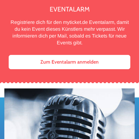
EVENTALARM
Registriere dich für den myticket.de Eventalarm, damit
du kein Event dieses Künstlers mehr verpasst. Wir
informieren dich per Mail, sobald es Tickets für neue
Events gibt.
Zum Eventalarm anmelden