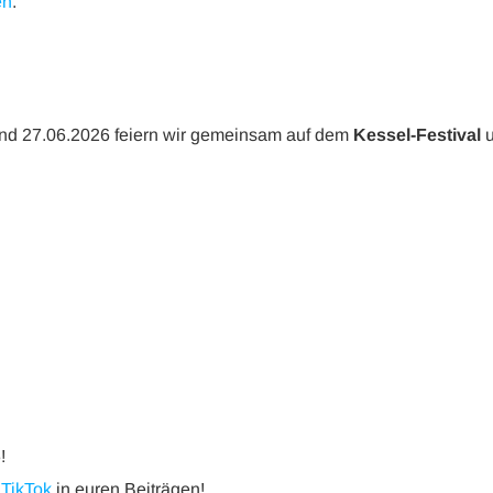
en
.
 und 27.06.2026 feiern wir gemeinsam auf dem
Kessel-Festival
u
!
r
TikTok
in euren Beiträgen!