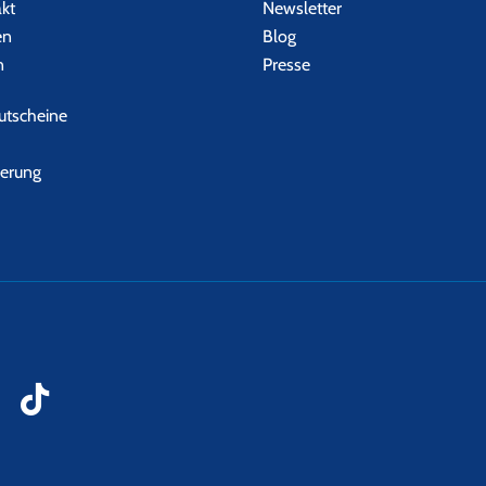
akt
Newsletter
en
Blog
n
Presse
tscheine
herung