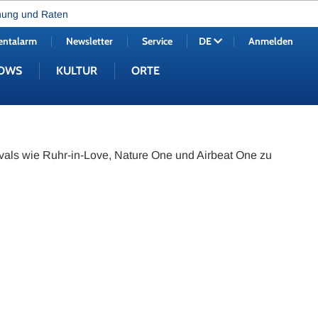
nung und Raten
entalarm
Newsletter
Service
Anmelden
DE
OWS
KULTUR
ORTE
vals wie Ruhr-in-Love, Nature One und Airbeat One zu