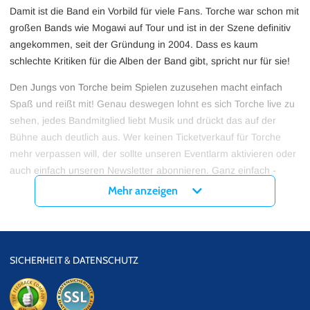
Damit ist die Band ein Vorbild für viele Fans. Torche war schon mit
großen Bands wie Mogawi auf Tour und ist in der Szene definitiv
angekommen, seit der Gründung in 2004. Dass es kaum
schlechte Kritiken für die Alben der Band gibt, spricht nur für sie!
Den Jungs von Torche beim Spielen zuzusehen macht einfach
Spaß und reißt mit! Genau deswegen lohnt es sich Torche live zu
sehen, jedes Bandmitglied liebt Musik und drückt das auf der
Bühne auch deutlich aus. Wer keinen Ticketverkauf für Torche
mehr verpassen will, der sollte unseren Eventlarm aktivieren oder
auch einfach unseren Newsletter abonnieren. Ganz einfach -
keine Torche Tickets mehr verpassen und immer auf dem neusten
Mehr anzeigen
Stand sein!
SICHERHEIT & DATENSCHUTZ