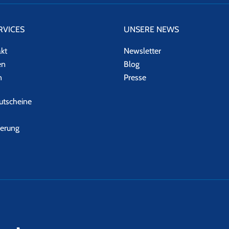
RVICES
UNSERE NEWS
akt
Newsletter
en
Blog
n
Presse
tscheine
herung