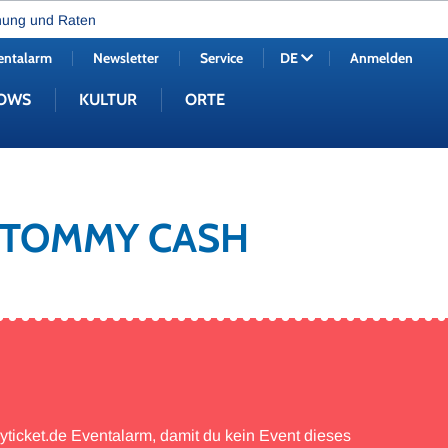
nung und Raten
entalarm
Newsletter
Service
Anmelden
DE
OWS
KULTUR
ORTE
N TOMMY CASH
myticket.de Eventalarm, damit du kein Event dieses