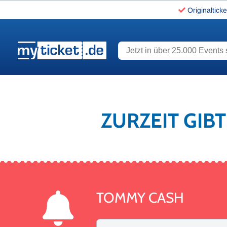
Originalticke
Jetzt in über 25.000 Events s
www.myticket.de
ZURZEIT GIB
TOMMY CASH