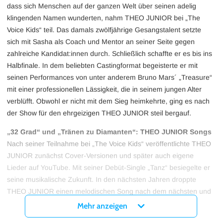
dass sich Menschen auf der ganzen Welt über seinen adelig
klingenden Namen wunderten, nahm THEO JUNIOR bei „The
Voice Kids“ teil. Das damals zwölfjährige Gesangstalent setzte
sich mit Sasha als Coach und Mentor an seiner Seite gegen
zahlreiche Kandidat:innen durch. Schließlich schaffte er es bis ins
Halbfinale. In dem beliebten Castingformat begeisterte er mit
seinen Performances von unter anderem Bruno Mars´ „Treasure“
mit einer professionellen Lässigkeit, die in seinem jungen Alter
verblüfft. Obwohl er nicht mit dem Sieg heimkehrte, ging es nach
der Show für den ehrgeizigen THEO JUNIOR steil bergauf.
„32 Grad“ und „Tränen zu Diamanten“: THEO JUNIOR Songs
Nach seiner Teilnahme bei „The Voice Kids“ veröffentlichte THEO
JUNIOR zunächst Cover-Versionen und später auch eigene
Lieder auf YouTube. Mit seiner Debüt-Single „Tanz“ besiegelte er
seine musikalische Zukunft. In den nächsten Jahren droppte
THEO JUNIOR einen melodischen Song nach dem nächsten und
entwickelte sich zu einem gefragten Sänger. Höchsten Zuspruch
Mehr anzeigen
erhielt er vor allem durch die Single „Ups & Downs“, die die Höhen