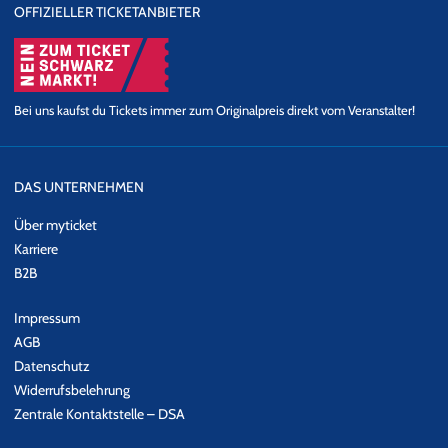
OFFIZIELLER TICKETANBIETER
Wer Informationen über aktuelle Tour-Daten von THEO JUNIOR
erhalten möchte, meldet sich einfach zu unserem
Newsletter
an.
Bei uns kaufst du Tickets immer zum Originalpreis direkt vom Veranstalter!
DAS UNTERNEHMEN
Über myticket
Karriere
B2B
Impressum
AGB
Datenschutz
Widerrufsbelehrung
Zentrale Kontaktstelle – DSA