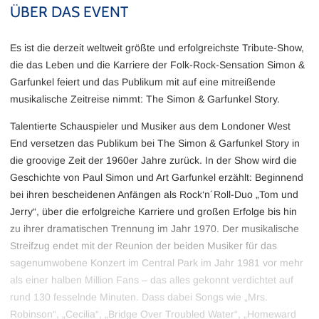
ÜBER DAS EVENT
Es ist die derzeit weltweit größte und erfolgreichste Tribute-Show,
die das Leben und die Karriere der Folk-Rock-Sensation Simon &
Garfunkel feiert und das Publikum mit auf eine mitreißende
musikalische Zeitreise nimmt: The Simon & Garfunkel Story.
Talentierte Schauspieler und Musiker aus dem Londoner West
End versetzen das Publikum bei The Simon & Garfunkel Story in
die groovige Zeit der 1960er Jahre zurück. In der Show wird die
Geschichte von Paul Simon und Art Garfunkel erzählt: Beginnend
bei ihren bescheidenen Anfängen als Rock‘n´Roll-Duo „Tom und
Jerry“, über die erfolgreiche Karriere und großen Erfolge bis hin
zu ihrer dramatischen Trennung im Jahr 1970. Der musikalische
Streifzug endet mit der Reunion der beiden Musiker für das
sagenumwobene Konzert im Central Park im Jahr 1981 vor mehr
als einer halben Million Fans – das alles gekonnt verdichtet auf
rund 130 fesselnde Minuten. Dass dabei Songs wie „Mrs.
Robinson“, „Cecilia“, „Bridge Over Troubled Water“, „Homeward