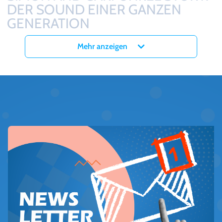
DER SOUND EINER GANZEN
GENERATION
Arthur Ira Garfunkel und Paul Frederic Simon schrieben mit ihren
Mehr anzeigen
Liedern Musikgeschichte. Mit der SIMON AND GARFUNKEL
STORY erhält die Band, die den Sound einer ganzen Generation
prägte, eine ehrwürdige Hommage. Spätestens dann, wenn die
Bühnendarsteller die berühmten Zeilen „Hello darkness, my old
friend…“ anstimmen, verbreitet sich im Saal eine Magie bis zu den
letzten Reihen. Bilder und Filmeinblendungen zur Geschichte des
begnadeten Musikduos heizen den damaligen Hype um Paul
Simon und Art Garfunkel an. Mit dem Programm bekommen die
Besucher:innen eine Darstellung der epochalen Musik geboten,
die zutiefst berührt und fesselt.
DAS REVIVAL DER SIMON AND
GARFUNKEL-SONGS
Einen ausverkauften Saal betreten und zu den legendären Simon
and Garfunkel-Songs wie „Mrs. Robinson“ und „Sound of Silence“