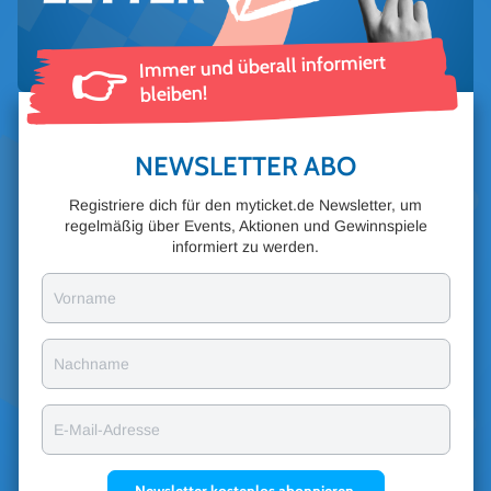
lauschen – dieser Wunsch geht mit der SIMON AND GARFUNKEL
STORY in Erfüllung. Nicht nur optisch weisen die beiden
Immer und überall informiert
👉
Theaterdarsteller eine große Ähnlichkeit zu den Sängern Art
bleiben!
Garfunkel und Paul Simon auf. Wer im Publikum sitzt und die
Augen schließt, wird von ihren Stimmen direkt in ein Konzert der
60er-Jahre zurückkatapultiert. Das talentierte Duo auf der Bühne
NEWSLETTER ABO
schafft eine magische Atmosphäre – alleine wegen der Simon and
Registriere dich für den myticket.de Newsletter, um
Garfunkel-Songs lohnt sich die Visite der Tributeshow.
regelmäßig über Events, Aktionen und Gewinnspiele
EVENTALARM
informiert zu werden.
Infos über aktuelle Tour-Daten der SIMON AND GARFUNKEL
Vorname
STORY gibt es über unseren
Eventalarm oder Newsletter
.
Nachname
E-Mail-Adresse
Newsletter kostenlos abonnieren.