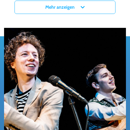
Bound“ und „The Boxer” nicht fehlen dürfen, versteht sich von
Mehr anzeigen
selbst. Projektionen sorgfältig ausgewählter Fotos und
Videomaterial transportieren die Stimmungen der Zeit und bringen
besondere Momente ihrer Erfolgsgeschichte auch visuell auf die
Bühne.
Tickets für The Simon & Garfunkel Story - Live 2027 in der
myticket Jahrhunderthalle in Frankfurt gibt es ab sofort hier bei
myticket!