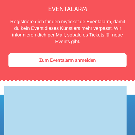
EVENTALARM
Registriere dich für den myticket.de Eventalarm, damit
du kein Event dieses Künstlers mehr verpasst. Wir
informieren dich per Mail, sobald es Tickets für neue
Events gibt.
Zum Eventalarm anmelden