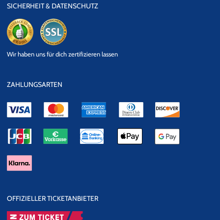
SICHERHEIT & DATENSCHUTZ
eKomi
SSL
Wir haben uns für dich zertifizieren lassen
Datensicherheit
ZAHLUNGSARTEN
OFFIZIELLER TICKETANBIETER