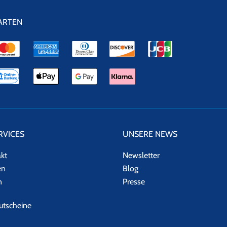
ARTEN
RVICES
UNSERE NEWS
akt
Newsletter
en
Blog
n
Presse
tscheine