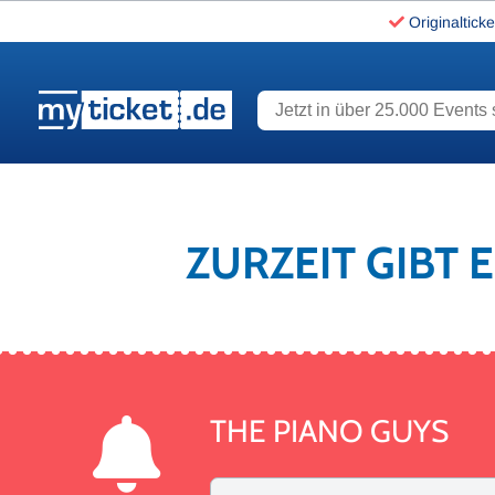
Originalticke
Jetzt in über 25.000 Events s
www.myticket.de
ZURZEIT GIBT 
THE PIANO GUYS