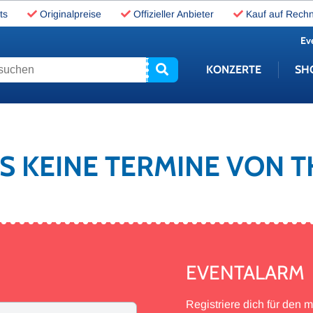
ts
Originalpreise
Offizieller Anbieter
Kauf auf Rech
Ev
uchen
KONZERTE
SH
ES KEINE TERMINE VON 
EVENTALARM
Registriere dich für den 