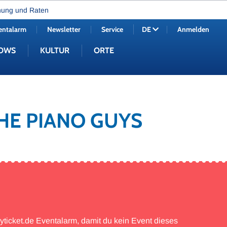
nung und Raten
entalarm
Newsletter
Service
Anmelden
DE
OWS
KULTUR
ORTE
THE PIANO GUYS
myticket.de Eventalarm, damit du kein Event dieses