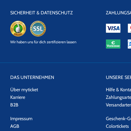
SICHERHEIT & DATENSCHUTZ
ZAHLUNGS
eKomi
SSL
Wir haben uns für dich zertifizieren lassen
Datensicherheit
DAS UNTERNEHMEN
UNSERE SE
Über myticket
Hilfe & Kont
Karriere
Zahlungsart
B2B
Versandarte
Impressum
Geschenk-Gu
AGB
Colortickets