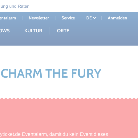
nung und Raten
entalarm
Newsletter
Service
Anmelden
DE
OWS
KULTUR
ORTE
E CHARM THE FURY
myticket.de Eventalarm, damit du kein Event dieses