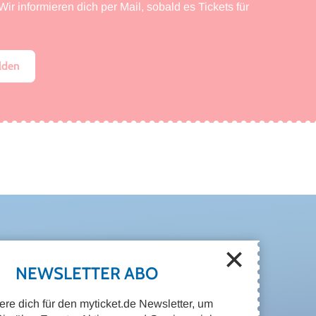
ir informieren dich per Mail, sobald es Tickets für
lden
HE FURY
NEWSLETTER ABO
iere dich für den myticket.de Newsletter, um