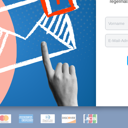
regelmäß
Vorname
E-Mail-Ad
ARTEN