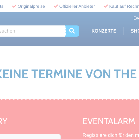
ts
Originalpreise
Offizieller Anbieter
Kauf auf Rech
Ev
uchen
KONZERTE
SH
 KEINE TERMINE VON TH
RY
EVENTALARM
Registriere dich für den 