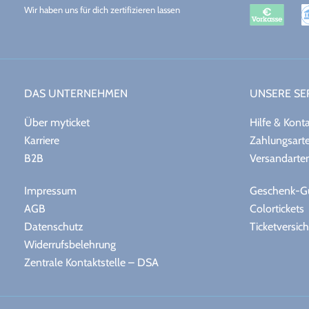
eKomi
SSL
Wir haben uns für dich zertifizieren lassen
Datensicherheit
DAS UNTERNEHMEN
UNSERE SE
Über myticket
Hilfe & Kont
Karriere
Zahlungsart
B2B
Versandarte
Impressum
Geschenk-Gu
AGB
Colortickets
Datenschutz
Ticketversic
Widerrufsbelehrung
Zentrale Kontaktstelle – DSA