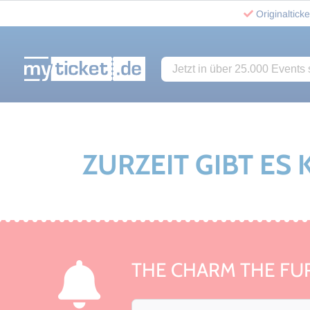
Originalticke
Jetzt in über 25.000 Events s
www.myticket.de
ZURZEIT GIBT ES
THE CHARM THE FU