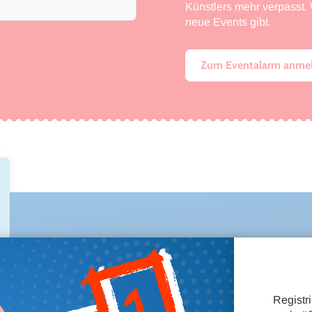
Künstlers mehr verpasst. W
neue Events gibt.
Zum Eventalarm anme
ÜBER THE CHARM T
Registr