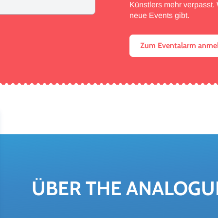
Künstlers mehr verpasst. W
neue Events gibt.
Zum Eventalarm anme
ÜBER THE ANA­LO­GU