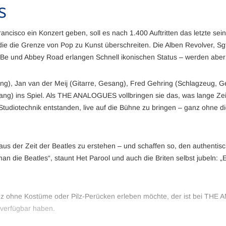
S
cisco ein Konzert geben, soll es nach 1.400 Auftritten das letzte sein.
, die die Grenze von Pop zu Kunst überschreiten. Die Alben Revolver, Sg
 Be und Abbey Road erlangen Schnell ikonischen Status – werden aber n
), Jan van der Meij (Gitarre, Gesang), Fred Gehring (Schlagzeug, G
ang) ins Spiel. Als THE ANALOGUES vollbringen sie das, was lange Ze
Studiotechnik entstanden, live auf die Bühne zu bringen – ganz ohne di
aus der Zeit der Beatles zu erstehen – und schaffen so, den authenti
an die Beatles“, staunt Het Parool und auch die Briten selbst jubeln: „
anz ohne Kostüme oder Pilz-Perücken erleben möchte, der ist bei T
 verfügbar haben.