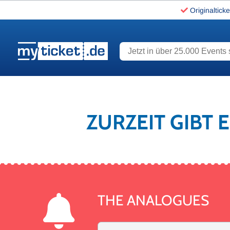
Originalticke
Jetzt in über 25.000 Events s
www.myticket.de
ZURZEIT GIBT 
THE ANALOGUES