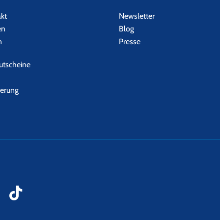
akt
Newsletter
en
Blog
n
Presse
tscheine
herung