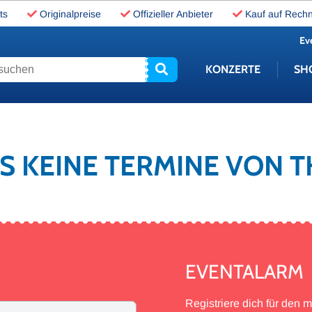
ts
Originalpreise
Offizieller Anbieter
Kauf auf Rech
Ev
uchen
KONZERTE
SH
ES KEINE TERMINE VON
EVENTALARM
Registriere dich für den 