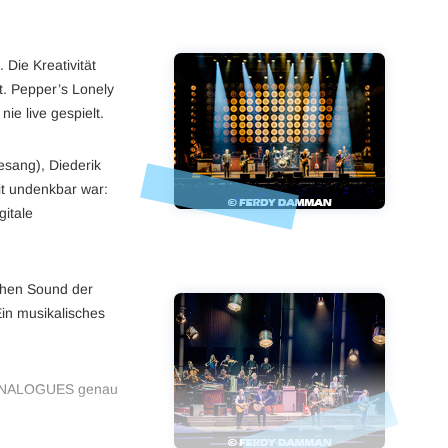
 Die Kreativität
t. Pepper’s Lonely
ie live gespielt.
esang), Diederik
it undenkbar war:
gitale
schen Sound der
Ein musikalisches
HE ANALOGUES genau