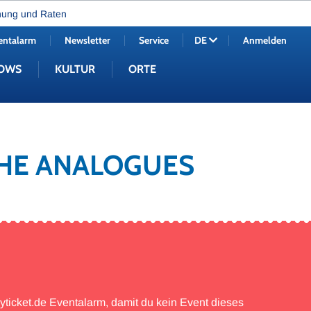
nung und Raten
entalarm
Newsletter
Service
Anmelden
DE
OWS
KULTUR
ORTE
 THE ANALOGUES
myticket.de Eventalarm, damit du kein Event dieses