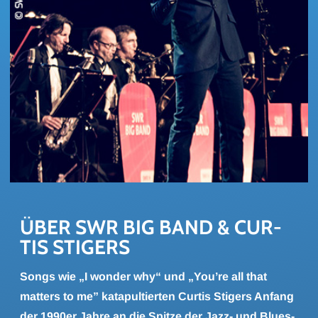
ÜBER SWR BIG BAND & CUR­
TIS STI­GERS
Songs wie „I wonder why“ und „You’re all that
matters to me” katapultierten Curtis Stigers Anfang
der 1990er Jahre an die Spitze der Jazz- und Blues-