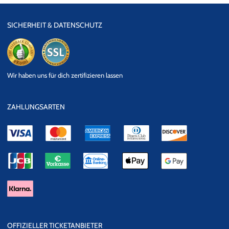
SICHERHEIT & DATENSCHUTZ
eKomi
SSL
Wir haben uns für dich zertifizieren lassen
Datensicherheit
ZAHLUNGSARTEN
OFFIZIELLER TICKETANBIETER