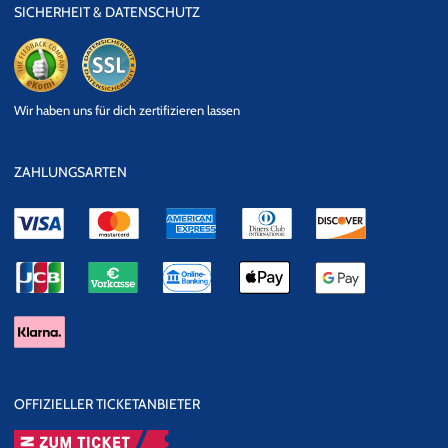
SICHERHEIT & DATENSCHUTZ
eKomi
SSL
Wir haben uns für dich zertifizieren lassen
Datensicherheit
ZAHLUNGSARTEN
OFFIZIELLER TICKETANBIETER