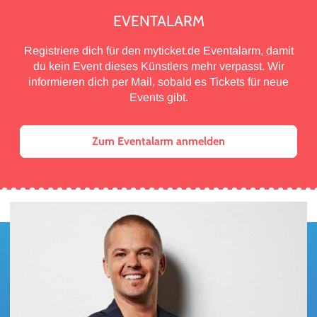
EVENTALARM
Registriere dich für den myticket.de Eventalarm, damit
du kein Event dieses Künstlers mehr verpasst. Wir
informieren dich per Mail, sobald es Tickets für neue
Events gibt.
Zum Eventalarm anmelden