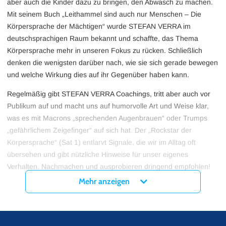
aber auch die Kinder dazu zu bringen, den Abwasch zu machen.
Mit seinem Buch „Leithammel sind auch nur Menschen – Die
Körpersprache der Mächtigen“ wurde STEFAN VERRA im
deutschsprachigen Raum bekannt und schaffte, das Thema
Körpersprache mehr in unseren Fokus zu rücken. Schließlich
denken die wenigsten darüber nach, wie sie sich gerade bewegen
und welche Wirkung dies auf ihr Gegenüber haben kann.
Regelmäßig gibt STEFAN VERRA Coachings, tritt aber auch vor
Publikum auf und macht uns auf humorvolle Art und Weise klar,
was es mit Macrons „sprechenden Augenbrauen“ oder Trumps
„gefährlichem Zeigefinger“ auf sich hat. Der „Rockstar der
Körpersprache“ (Sat 1) entlarvt Signale, die wir im Alltag oft
übersehen und gibt nützliche Hinweise für unser eigenes
Verhalten. Nachmachen und ausprobieren dringend empfohlen!
Wer mehr über sich und die Sprache seines Körpers auf einer
Mehr anzeigen
Show von STEFAN VERRA erfahren möchte, dem sei unser
Eventalarm ans Herz gelegt.