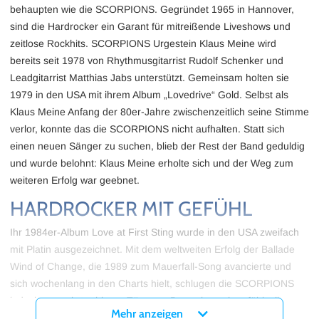
behaupten wie die SCORPIONS. Gegründet 1965 in Hannover,
sind die Hardrocker ein Garant für mitreißende Liveshows und
zeitlose Rockhits. SCORPIONS Urgestein Klaus Meine wird
bereits seit 1978 von Rhythmusgitarrist Rudolf Schenker und
Leadgitarrist Matthias Jabs unterstützt. Gemeinsam holten sie
1979 in den USA mit ihrem Album „Lovedrive“ Gold. Selbst als
Klaus Meine Anfang der 80er-Jahre zwischenzeitlich seine Stimme
verlor, konnte das die SCORPIONS nicht aufhalten. Statt sich
einen neuen Sänger zu suchen, blieb der Rest der Band geduldig
und wurde belohnt: Klaus Meine erholte sich und der Weg zum
weiteren Erfolg war geebnet.
HARDROCKER MIT GEFÜHL
Ihr 1984er-Album Love at First Sting wurde in den USA zweifach
mit Platin ausgezeichnet. Mit dem weltweiten Erfolg der Ballade
Wind of Change, die 1989 zum Mauerfall-Song avancierte und
sich wochenlang in den Charts hielt, schlugen die SCORPIONS
jedoch vermehrt ruhigere Töne an. Dass sie auch gefühlvoll
Mehr anzeigen
können, bewiesen sie bereits mit der Rockballade „Still Loving