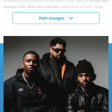
ist offiziell neues Mitglied der Scorpion Gang. Wer die
Kombo aus
Summer Cem, Billa Joe und Pajel
zusammen auf einer Stage
sehen will, hat ab sofort die Gelegenheit dazu.
Mehr anzeigen
Tickets für die SCORPION GANG TOUR 2027 in den Städten
Berlin, Hamburg, Frankfurt, München und Köln gibt es
ab sofort
exklusiv nur hier bei myticket!