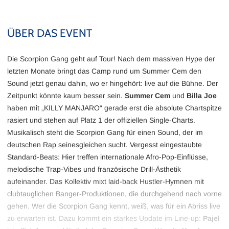
ÜBER DAS EVENT
Die Scorpion Gang geht auf Tour! Nach dem massiven Hype der
letzten Monate bringt das Camp rund um Summer Cem den
Sound jetzt genau dahin, wo er hingehört: live auf die Bühne. Der
Zeitpunkt könnte kaum besser sein.
Summer Cem
und
Billa Joe
haben mit „KILLY MANJARO“ gerade erst die absolute Chartspitze
rasiert und stehen auf Platz 1 der offiziellen Single-Charts.
Musikalisch steht die Scorpion Gang für einen Sound, der im
deutschen Rap seinesgleichen sucht. Vergesst eingestaubte
Standard-Beats: Hier treffen internationale Afro-Pop-Einflüsse,
melodische Trap-Vibes und französische Drill-Ästhetik
aufeinander. Das Kollektiv mixt laid-back Hustler-Hymnen mit
clubtauglichen Banger-Produktionen, die durchgehend nach vorne
gehen. Wer die Scorpion Gang kennt, weiß, was für ein Abriss live
zu erwarten ist. Dazu kommt ein starkes Update im Line-up:
Pajel