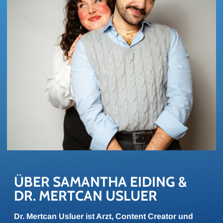
ÜBER SA­MAN­THA EI­DING & 
DR. MERTCAN US­LU­ER
Dr. Mertcan Usluer ist Arzt, Content Creator und