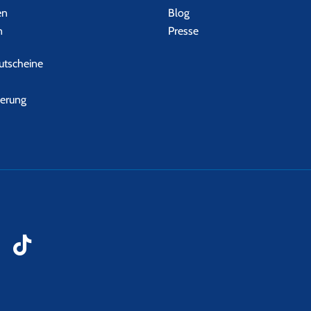
en
Blog
n
Presse
tscheine
herung