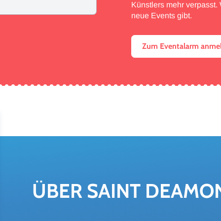
Künstlers mehr verpasst. W
neue Events gibt.
Zum Eventalarm anme
ÜBER SAINT DE­A­MO