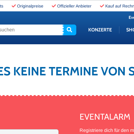
ts
Originalpreise
Offizieller Anbieter
Kauf auf Rech
Ev
uchen
KONZERTE
SH
 ES KEINE TERMINE VON
EVENTALARM
Registriere dich für den 