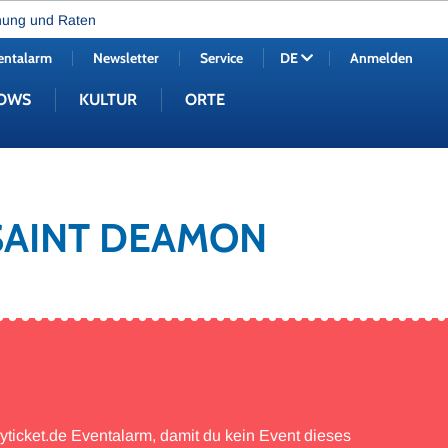
nung und Raten
entalarm
Newsletter
Service
Anmelden
DE
OWS
KULTUR
ORTE
 SAINT DEAMON
myticket.de Eventalarm, damit du kein Event dieses