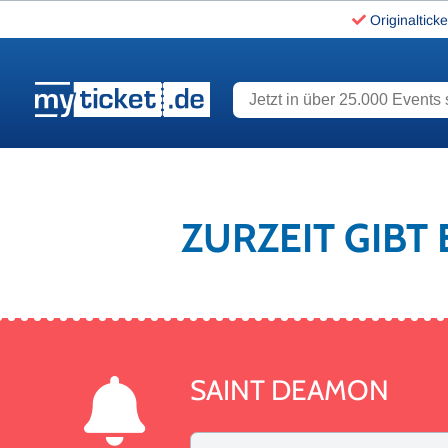
Originalticke
Jetzt in über 25.000 Events s
www.myticket.de
ZURZEIT GIBT
SAINT DEAMON