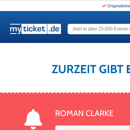
Originalticke
Jetzt in über 25.000 Events s
www.myticket.de
ZURZEIT GIBT
ROMAN CLARKE