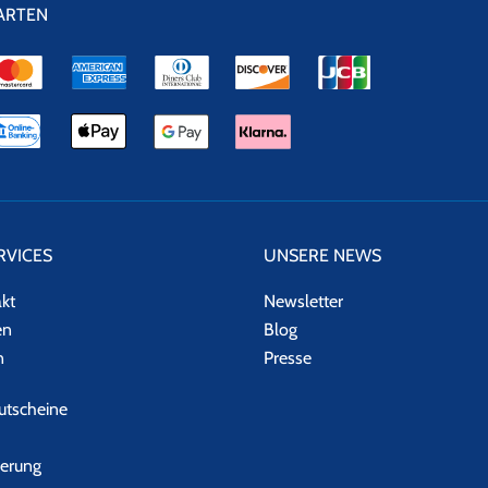
ARTEN
RVICES
UNSERE NEWS
akt
Newsletter
en
Blog
n
Presse
tscheine
herung