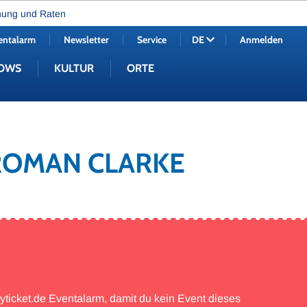
nung und Raten
entalarm
Newsletter
Service
Anmelden
DE
OWS
KULTUR
ORTE
 ROMAN CLARKE
myticket.de Eventalarm, damit du kein Event dieses