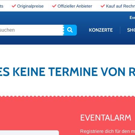
ts
Originalpreise
Offizieller Anbieter
Kauf auf Rech
Ev
uchen
KONZERTE
SH
 ES KEINE TERMINE VON
EVENTALARM
Registriere dich für den 