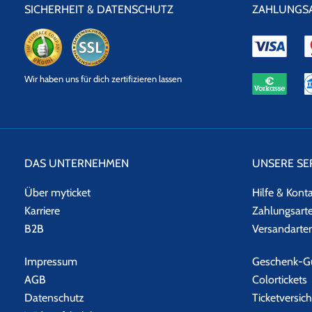
SICHERHEIT & DATENSCHUTZ
ZAHLUNGS
eKomi
SSL
Wir haben uns für dich zertifizieren lassen
Datensicherheit
DAS UNTERNEHMEN
UNSERE SE
Über myticket
Hilfe & Kont
Karriere
Zahlungsart
B2B
Versandarte
Impressum
Geschenk-Gu
AGB
Colortickets
Datenschutz
Ticketversic