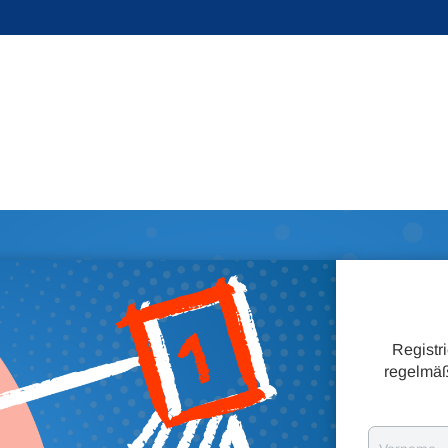
Registr
regelmäß