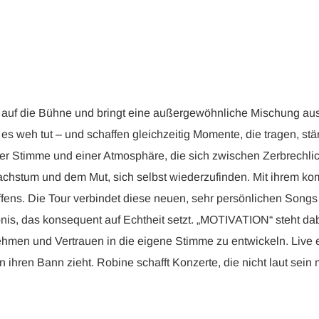
f die Bühne und bringt eine außergewöhnliche Mischung aus I
 es weh tut – und schaffen gleichzeitig Momente, die tragen, st
cher Stimme und einer Atmosphäre, die sich zwischen Zerbrechlic
, Wachstum und dem Mut, sich selbst wiederzufinden. Mit ihr
affens. Die Tour verbindet diese neuen, sehr persönlichen Son
nis, das konsequent auf Echtheit setzt. „MOTIVATION“ steht dabe
en und Vertrauen in die eigene Stimme zu entwickeln. Live entf
n ihren Bann zieht. Robine schafft Konzerte, die nicht laut se