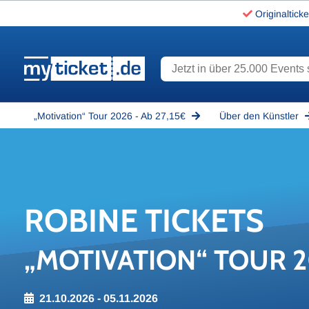
Originalticke
Jetzt in über 25.000 Events s
www.myticket.de
„Motivation“ Tour 2026 - Ab 27,15€
Über den Künstler
RO­BI­NE TI­CKETS
„MOTIVATION“ TOUR 
21.10.2026 - 05.11.2026