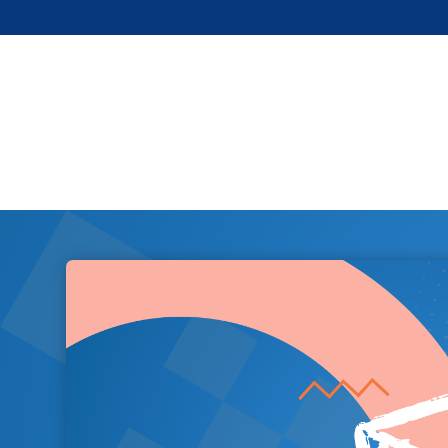
Overthinker
From You - Stripped
From You
Hungry for the Kill