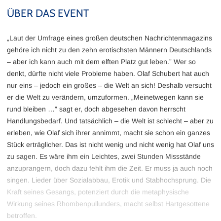
ÜBER DAS EVENT
„Laut der Umfrage eines großen deutschen Nachrichtenmagazins
gehöre ich nicht zu den zehn erotischsten Männern Deutschlands
– aber ich kann auch mit dem elften Platz gut leben.” Wer so
denkt, dürfte nicht viele Probleme haben. Olaf Schubert hat auch
nur eins – jedoch ein großes – die Welt an sich! Deshalb versucht
er die Welt zu verändern, umzuformen. „Meinetwegen kann sie
rund bleiben …” sagt er, doch abgesehen davon herrscht
Handlungsbedarf. Und tatsächlich – die Welt ist schlecht – aber zu
erleben, wie Olaf sich ihrer annimmt, macht sie schon ein ganzes
Stück erträglicher. Das ist nicht wenig und nicht wenig hat Olaf uns
zu sagen. Es wäre ihm ein Leichtes, zwei Stunden Missstände
anzuprangern, doch dazu fehlt ihm die Zeit. Er muss ja auch noch
singen. Lieder über Sozialabbau, Erotik und Stabhochsprung. Die
Kraft seines Gesangs, potenziert durch die metaphysische
Wirkung seines Rhombenpullunders, macht selbst Hartgesottene
betroffen.