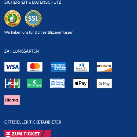
SICHERHEIT & DATENSCHUTZ
eKomi
SSL
Wir haben uns für dich zertifizieren lassen
Datensicherheit
ZAHLUNGSARTEN
OFFIZIELLER TICKETANBIETER