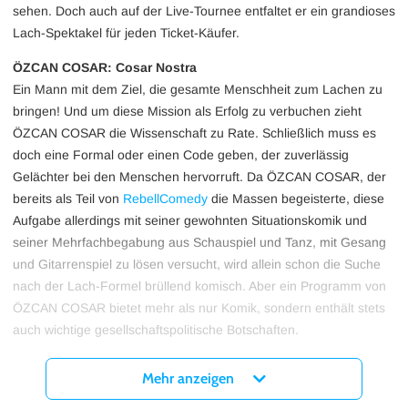
sehen. Doch auch auf der Live-Tournee entfaltet er ein grandioses
Lach-Spektakel für jeden Ticket-Käufer.
ÖZCAN COSAR: Cosar Nostra
Ein Mann mit dem Ziel, die gesamte Menschheit zum Lachen zu
bringen! Und um diese Mission als Erfolg zu verbuchen zieht
ÖZCAN COSAR die Wissenschaft zu Rate. Schließlich muss es
doch eine Formal oder einen Code geben, der zuverlässig
Gelächter bei den Menschen hervorruft. Da ÖZCAN COSAR, der
bereits als Teil von
RebellComedy
die Massen begeisterte, diese
Aufgabe allerdings mit seiner gewohnten Situationskomik und
seiner Mehrfachbegabung aus Schauspiel und Tanz, mit Gesang
und Gitarrenspiel zu lösen versucht, wird allein schon die Suche
nach der Lach-Formel brüllend komisch. Aber ein Programm von
ÖZCAN COSAR bietet mehr als nur Komik, sondern enthält stets
auch wichtige gesellschaftspolitische Botschaften.
ÖZCAN COSAR: Jackpot
Mehr anzeigen
Vom Lachen zum Glück wandert ÖZCAN COSAR thematisch mit