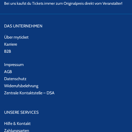
Bei uns kaufst du Tickets immer zum Originalpreis direkt vom Veranstalter!
erzeugen.“
Wer NELSON MÜLLER – als Koch, Sänger oder beides – live
erleben möchte, sollte dringend unseren Newsletter abonnieren
DAS UNTERNEHMEN
und bleibt up-to-date über neue NELSON MÜLLER Events.
Über myticket
Karriere
B2B
Impressum
AGB
Datenschutz
Widerrufsbelehrung
Zentrale Kontaktstelle – DSA
UNSERE SERVICES
Hilfe & Kontakt
Zahlungsarten