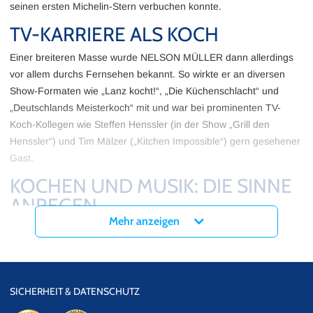
seinen ersten Michelin-Stern verbuchen konnte.
TV-KARRIERE ALS KOCH
Einer breiteren Masse wurde NELSON MÜLLER dann allerdings
vor allem durchs Fernsehen bekannt. So wirkte er an diversen
Show-Formaten wie „Lanz kocht!“, „Die Küchenschlacht“ und
„Deutschlands Meisterkoch“ mit und war bei prominenten TV-
Koch-Kollegen wie Steffen Henssler (in der Show „Grill den
Henssler“) und Tim Mälzer („Kitchen Impossible“) gern gesehener
Gast.
KOCHEN UND MUSIK: DIE SINNE
ANREGEN
Mehr anzeigen
ass er das Rampenlicht nicht scheut und Emotionen nicht nur mit
gutem Essen wecken kann, zeigte er 2020 auch im Zuge der
Erfolgsshow „The Masked Singer“. Das allerdings aber erst einmal
unter einer Maske. Als rosafarbenes Nilpferd im süßen Tütü
SICHERHEIT & DATENSCHUTZ
begeisterte NELSON MÜLLER das Publikum mit Power-Songs wie
„I wanna Dance with Somebody“ von Pop-Ikone Whitney Houston