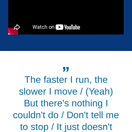
The faster I run, the
slower I move / (Yeah)
But there's nothing I
couldn't do / Don't tell me
to stop / It just doesn't