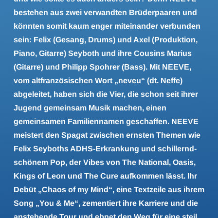
bestehen aus zwei verwandten Brüderpaaren und
könnten somit kaum enger miteinander verbunden
sein: Felix (Gesang, Drums) und Axel (Produktion,
Piano, Gitarre) Seyboth und ihre Cousins Marius
(Gitarre) und Philipp Spohrer (Bass). Mit NEEVE,
vom altfranzösischen Wort „neveu“ (dt. Neffe)
abgeleitet, haben sich die Vier, die schon seit ihrer
Jugend gemeinsam Musik machen, einen
gemeinsamen Familiennamen geschaffen. NEEVE
meistert den Spagat zwischen ernsten Themen wie
Felix Seyboths ADHS-Erkrankung und schillernd-
schönem Pop, der Vibes von The National, Oasis,
Kings of Leon und The Cure aufkommen lässt. Ihr
Debüt „Chaos of my Mind“, eine Textzeile aus ihrem
Song „You & Me“, zementiert ihre Karriere und die
anstehende Tour und ebnet den Weg für eine steil