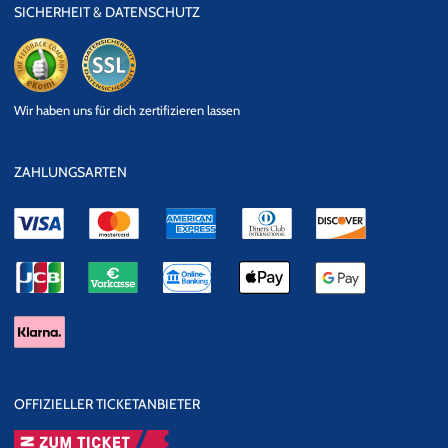
SICHERHEIT & DATENSCHUTZ
eKomi
SSL
Wir haben uns für dich zertifizieren lassen
Datensicherheit
ZAHLUNGSARTEN
OFFIZIELLER TICKETANBIETER