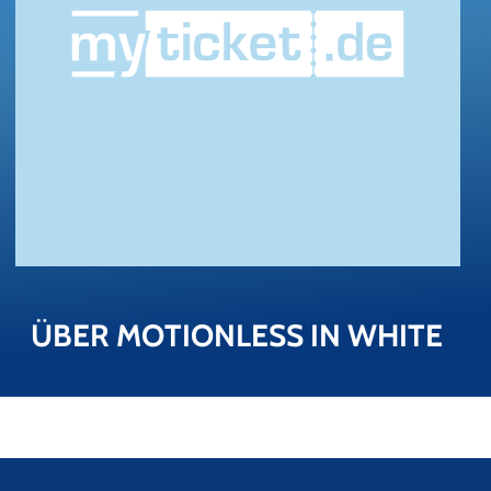
ÜBER MO­TI­ON­LESS IN WHITE