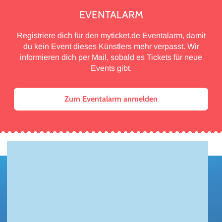
EVENTALARM
Registriere dich für den myticket.de Eventalarm, damit
du kein Event dieses Künstlers mehr verpasst. Wir
informieren dich per Mail, sobald es Tickets für neue
Events gibt.
Zum Eventalarm anmelden