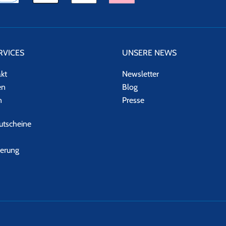
RVICES
UNSERE NEWS
akt
Newsletter
en
Blog
n
Presse
tscheine
herung