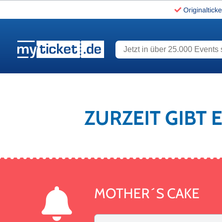
Originalticke
Jetzt in über 25.000 Events s
www.myticket.de
ZURZEIT GIBT 
MOTHER´S CAKE