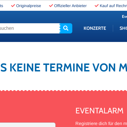
ts
Originalpreise
Offizieller Anbieter
Kauf auf Rech
Ev
uchen
KONZERTE
SH
ES KEINE TERMINE VON
EVENTALARM
Registriere dich für den 