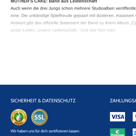
MOTHER’S CAKE: Band aus Leidenschaft
Auch wenn die drei Jungs schon mehrere Studioalben veröffentli
inne. Die unbändige Spielfreude gepaart mit düsteren, massive
Antwort gibt das offizielle Statement der Band zu ihrem Album „Cy
unser Leben, unsere Leidenschaft.“ Und das hört man.
EVENTALARM
Wer über aktuelle Tour-Daten von MOTHER’S CAKE informiert we
SICHERHEIT & DATENSCHUTZ
ZAHLUNGS
eKomi
SSL
Wir haben uns für dich zertifizieren lassen
Datensicherheit