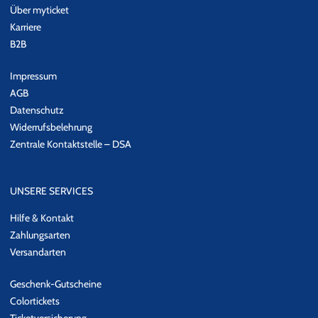
Über myticket
Carl Fornia und Katha Mia.
Karriere
Wer sofort wissen möchte, wenn MONO INC. auf Tour gehen,
B2B
sollte unseren
Newsletter oder Eventalarm
abonnieren!
Impressum
AGB
Datenschutz
Widerrufsbelehrung
Zentrale Kontaktstelle – DSA
UNSERE SERVICES
Hilfe & Kontakt
Zahlungsarten
Versandarten
Geschenk-Gutscheine
Colortickets