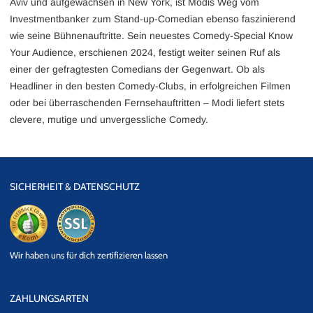
Aviv und aufgewachsen in New York, ist Modis Weg vom
Investmentbanker zum Stand-up-Comedian ebenso faszinierend
wie seine Bühnenauftritte. Sein neuestes Comedy-Special Know
Your Audience, erschienen 2024, festigt weiter seinen Ruf als
einer der gefragtesten Comedians der Gegenwart. Ob als
Headliner in den besten Comedy-Clubs, in erfolgreichen Filmen
oder bei überraschenden Fernsehauftritten – Modi liefert stets
clevere, mutige und unvergessliche Comedy.
SICHERHEIT & DATENSCHUTZ
eKomi
SSL
Wir haben uns für dich zertifizieren lassen
Datensicherheit
ZAHLUNGSARTEN