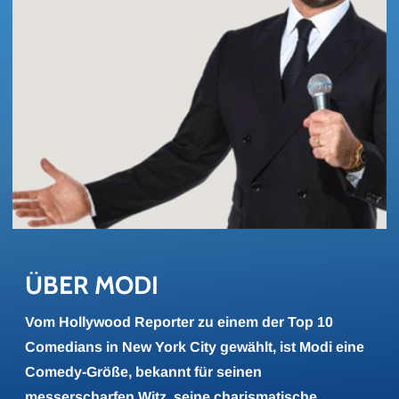
ÜBER MODI
Vom Hollywood Reporter zu einem der Top 10
Comedians in New York City gewählt, ist Modi eine
Comedy-Größe, bekannt für seinen
messerscharfen Witz, seine charismatische