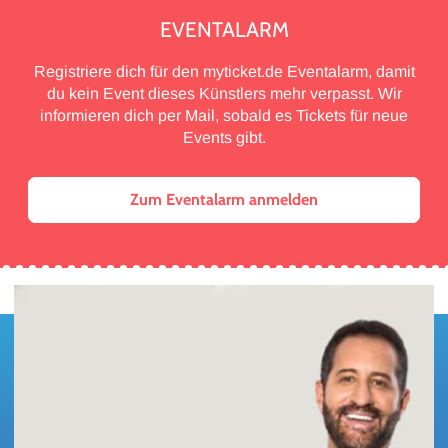
EVENTALARM
Registriere dich für den myticket.de Eventalarm, damit
du kein Event dieses Künstlers mehr verpasst. Wir
informieren dich per Mail, sobald es Tickets für neue
Events gibt.
Zum Eventalarm anmelden