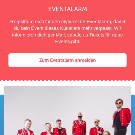
EVENTALARM
Registriere dich für den myticket.de Eventalarm, damit
du kein Event dieses Künstlers mehr verpasst. Wir
informieren dich per Mail, sobald es Tickets für neue
Events gibt.
Zum Eventalarm anmelden