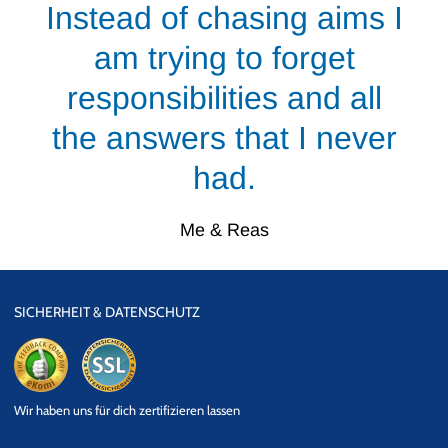
Instead of chasing aims I
am trying to forget
responsibilities and all
the answers that I never
had.
Me & Reas
SICHERHEIT & DATENSCHUTZ
eKomi
SSL
Wir haben uns für dich zertifizieren lassen
Datensicherheit