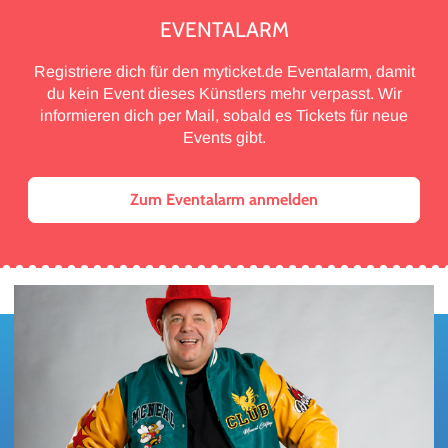
EVENTALARM
Registriere dich für den myticket.de Eventalarm, damit
du kein Event dieses Künstlers mehr verpasst. Wir
informieren dich per Mail, sobald es Tickets für neue
Events gibt.
Zum Eventalarm anmelden