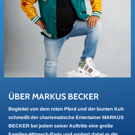
ÜBER MAR­KUS BE­CKER
Begleitet von dem roten Pferd und der bunten Kuh
schmeißt der charismatische Entertainer MARKUS
BECKER bei jedem seiner Auftritte eine große
Familien-Mitmach-Party und erobert dabei er die