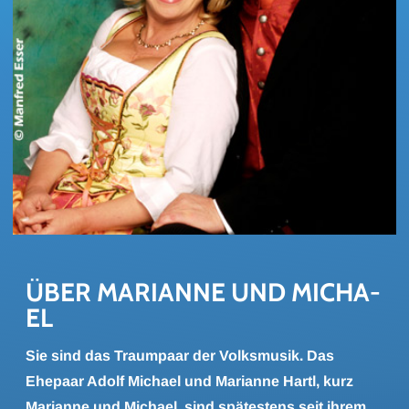
ÜBER MA­RI­AN­NE UND MI­CHA­
EL
Sie sind das Traumpaar der Volksmusik. Das
Ehepaar Adolf Michael und Marianne Hartl, kurz
Marianne und Michael, sind spätestens seit ihrem