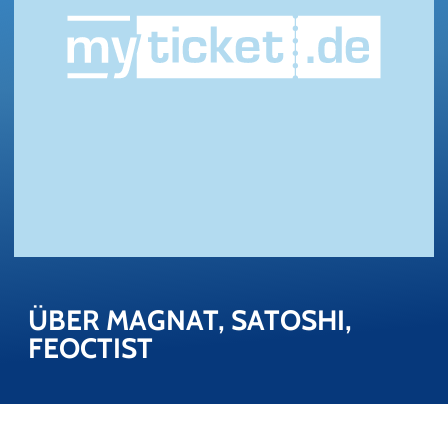
ÜBER MA­GNAT, SA­TO­SHI, 
FEOC­TIST