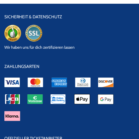
SICHERHEIT & DATENSCHUTZ
eKomi
SSL
Wir haben uns für dich zertifizieren lassen
Datensicherheit
ZAHLUNGSARTEN
OFFIZIELLER TICKETANBIETER