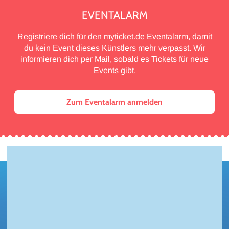
EVENTALARM
Registriere dich für den myticket.de Eventalarm, damit
du kein Event dieses Künstlers mehr verpasst. Wir
informieren dich per Mail, sobald es Tickets für neue
Events gibt.
Zum Eventalarm anmelden