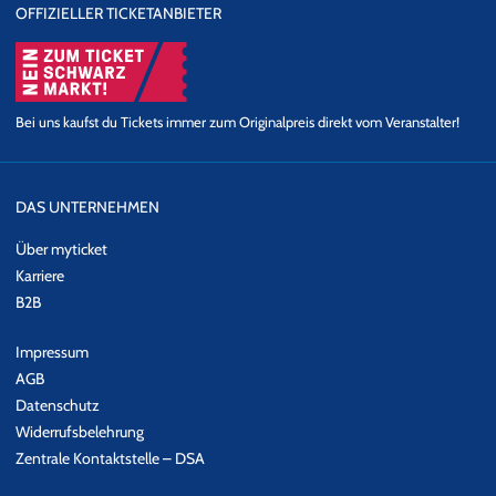
OFFIZIELLER TICKETANBIETER
EVENTALARM
Wer über aktuelle Tour-Daten von LUND informiert werden
möchte, kann sich gerne zu unserem
Eventalarm
anmelden.
Bei uns kaufst du Tickets immer zum Originalpreis direkt vom Veranstalter!
NEWSLETTER-ABO
Wer keine Neuigkeiten zu LUND verpassen möchte, meldet sich
einfach bei unserem
Newsletter
an.
DAS UNTERNEHMEN
Über myticket
Karriere
B2B
Impressum
AGB
Datenschutz
Widerrufsbelehrung
Zentrale Kontaktstelle – DSA