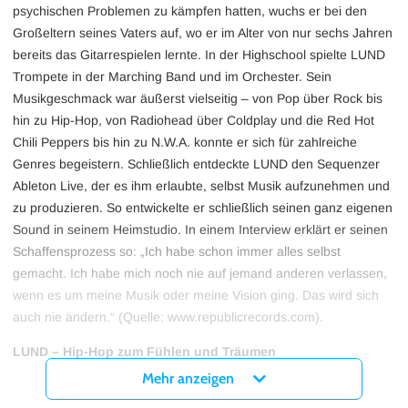
psychischen Problemen zu kämpfen hatten, wuchs er bei den
Großeltern seines Vaters auf, wo er im Alter von nur sechs Jahren
bereits das Gitarrespielen lernte. In der Highschool spielte LUND
Trompete in der Marching Band und im Orchester. Sein
Musikgeschmack war äußerst vielseitig – von Pop über Rock bis
hin zu Hip-Hop, von Radiohead über Coldplay und die Red Hot
Chili Peppers bis hin zu N.W.A. konnte er sich für zahlreiche
Genres begeistern. Schließlich entdeckte LUND den Sequenzer
Ableton Live, der es ihm erlaubte, selbst Musik aufzunehmen und
zu produzieren. So entwickelte er schließlich seinen ganz eigenen
Sound in seinem Heimstudio. In einem Interview erklärt er seinen
Schaffensprozess so: „Ich habe schon immer alles selbst
gemacht. Ich habe mich noch nie auf jemand anderen verlassen,
wenn es um meine Musik oder meine Vision ging. Das wird sich
auch nie ändern.“ (Quelle: www.republicrecords.com).
LUND – Hip-Hop zum Fühlen und Träumen
2016 begann LUND, seine eigene Musik online zu veröffentlichen.
Mehr anzeigen
Der Song „Broken“, der minimalistische Trapbeats, luftige