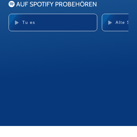
AUF SPOTIFY PROBEHÖREN
Tu es
Alte Seel