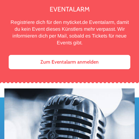
EVENTALARM
Registriere dich für den myticket.de Eventalarm, damit
du kein Event dieses Künstlers mehr verpasst. Wir
informieren dich per Mail, sobald es Tickets für neue
Events gibt.
Zum Eventalarm anmelden