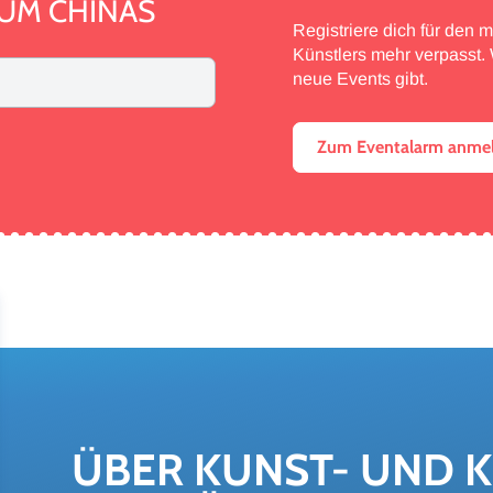
UM CHINAS
Registriere dich für den 
Künstlers mehr verpasst. W
neue Events gibt.
Zum Eventalarm anme
ÜBER KUNST-​ UND K