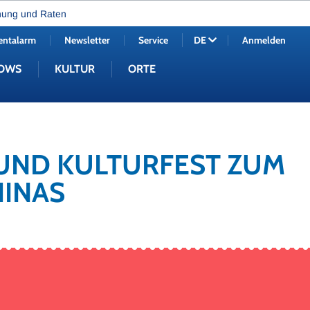
nung und Raten
entalarm
Newsletter
Service
Anmelden
DE
OWS
KULTUR
ORTE
- UND KULTURFEST ZUM
HINAS