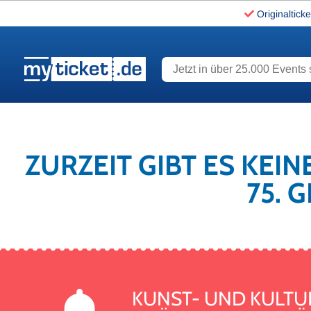
Originalticke
Jetzt in über 25.000 Events s
www.myticket.de
ZURZEIT GIBT ES KEI
75. 
KUNST- UND KULTUR