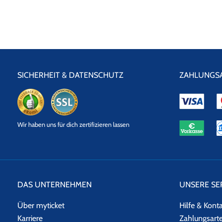
SICHERHEIT & DATENSCHUTZ
ZAHLUNGS
eKomi
SSL
Wir haben uns für dich zertifizieren lassen
Datensicherheit
DAS UNTERNEHMEN
UNSERE SE
Über myticket
Hilfe & Kont
Karriere
Zahlungsart