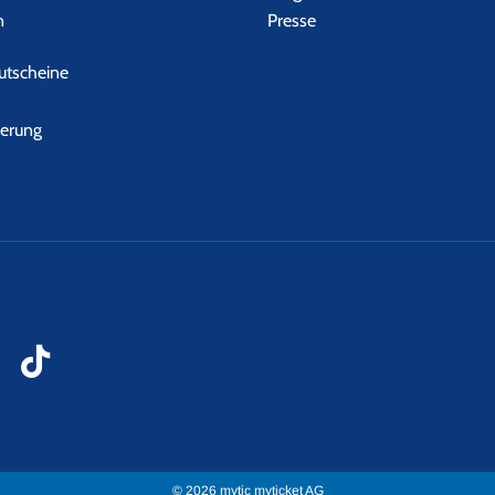
n
Presse
tscheine
herung
© 2026 mytic myticket AG