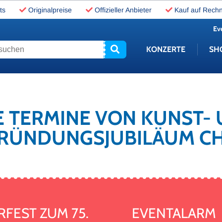
ts
Originalpreise
Offizieller Anbieter
Kauf auf Rech
Ev
uchen
KONZERTE
SH
NE TERMINE VON KUNST
GRÜNDUNGSJUBILÄUM C
FEST ZUM 75.
EVENTALARM