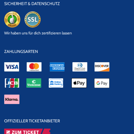
SICHERHEIT & DATENSCHUTZ
eKomi
SSL
Wir haben uns für dich zertifizieren lassen
Datensicherheit
ZAHLUNGSARTEN
OFFIZIELLER TICKETANBIETER