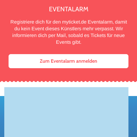
EVENTALARM
Registriere dich für den myticket.de Eventalarm, damit
du kein Event dieses Künstlers mehr verpasst. Wir
informieren dich per Mail, sobald es Tickets für neue
Events gibt.
Zum Eventalarm anmelden