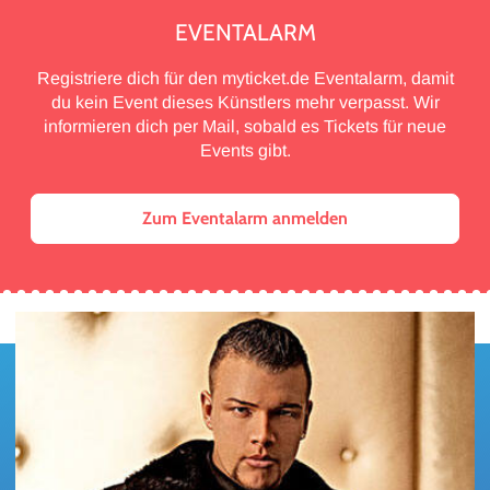
EVENTALARM
Registriere dich für den myticket.de Eventalarm, damit
du kein Event dieses Künstlers mehr verpasst. Wir
informieren dich per Mail, sobald es Tickets für neue
Events gibt.
Zum Eventalarm anmelden