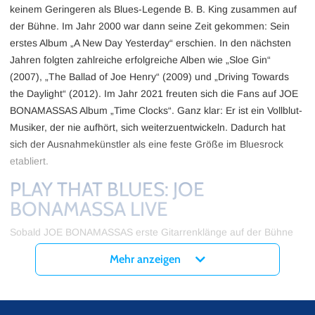
keinem Geringeren als Blues-Legende B. B. King zusammen auf
der Bühne. Im Jahr 2000 war dann seine Zeit gekommen: Sein
erstes Album „A New Day Yesterday“ erschien. In den nächsten
Jahren folgten zahlreiche erfolgreiche Alben wie „Sloe Gin“
(2007), „The Ballad of Joe Henry“ (2009) und „Driving Towards
the Daylight“ (2012). Im Jahr 2021 freuten sich die Fans auf JOE
BONAMASSAS Album „Time Clocks“. Ganz klar: Er ist ein Vollblut-
Musiker, der nie aufhört, sich weiterzuentwickeln. Dadurch hat
sich der Ausnahmekünstler als eine feste Größe im Bluesrock
etabliert.
PLAY THAT BLUES: JOE
BONAMASSA LIVE
Sobald JOE BONAMASSAS erste Gitarrenklänge auf der Bühne
ertönen, herrscht eine nahezu magische Atmosphäre. Er ist ein
Mehr anzeigen
leidenschaftlicher Musiker – so sehr, dass er während seiner Live-
Sessions eins mit seinen Songs wird. Er harmoniert mit seiner
Band wie kein anderer. Kein Wunder, dass auch die