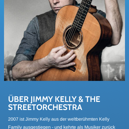
ÜBER JIMMY KELLY & THE 
STREET­OR­CHES­TRA
2007 ist Jimmy Kelly aus der weltberühmten Kelly
Family ausgestiegen - und kehrte als Musiker zurück