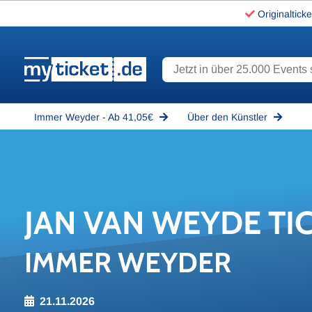
Originalticke
Jetzt in über 25.000 Events s
www.myticket.de
Immer Weyder - Ab 41,05€
Über den Künstler
JAN VAN WEYDE TI­
IMMER WEYDER
21.11.2026