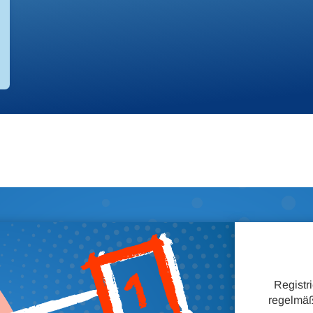
Registr
regelmäß