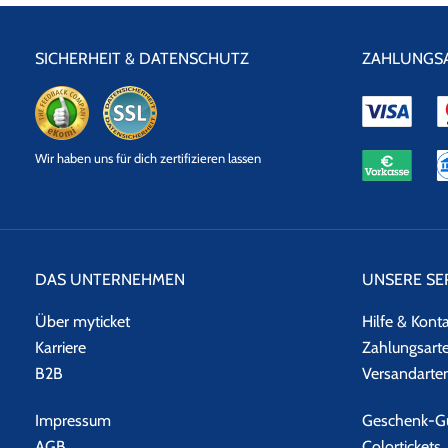
SICHERHEIT & DATENSCHUTZ
ZAHLUNGS
eKomi
SSL
Wir haben uns für dich zertifizieren lassen
Datensicherheit
DAS UNTERNEHMEN
UNSERE SE
Über myticket
Hilfe & Kont
Karriere
Zahlungsart
B2B
Versandarte
Impressum
Geschenk-Gu
AGB
Colortickets