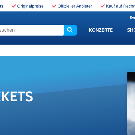
ts
Originalpreise
Offizieller Anbieter
Kauf auf Rech
Ev
uchen
KONZERTE
SH
CKETS