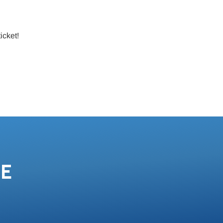
icket!
DE