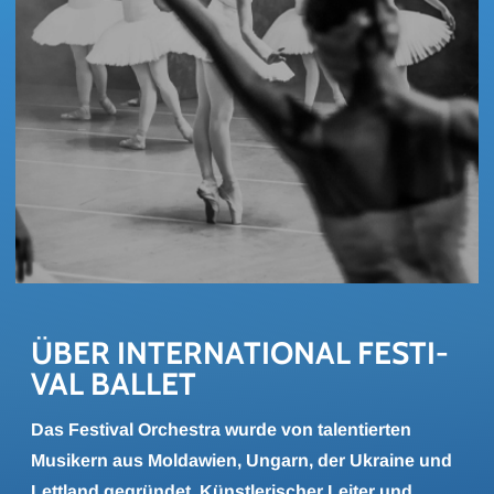
ÜBER IN­TER­NA­TIO­NAL FES­TI­
VAL BAL­LET
Das Festival Orchestra wurde von talentierten
Musikern aus Moldawien, Ungarn, der Ukraine und
Lettland gegründet. Künstlerischer Leiter und